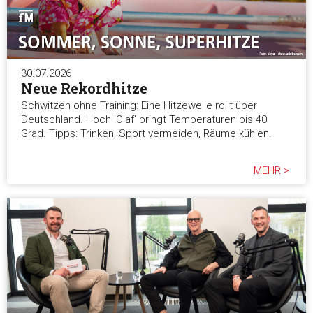
Marketing
30.07.2026
Neue Rekordhitze
Alle akzeptieren
Schwitzen ohne Training: Eine Hitzewelle rollt über
Deutschland. Hoch 'Olaf' bringt Temperaturen bis 40
Auswahl erlauben
Grad. Tipps: Trinken, Sport vermeiden, Räume kühlen.
MEHR >
Alle ablehnen