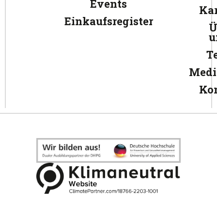
Events
Kar
Einkaufsregister
Ü
u
T
Medi
Ko