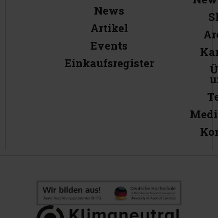
News
S
Artikel
Ar
Events
Kar
Einkaufsregister
Ü
u
T
Medi
Ko