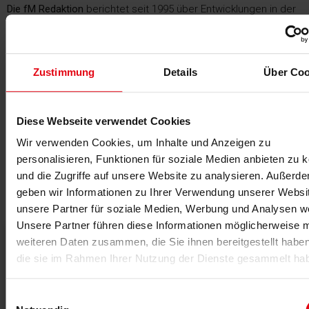
Die fM Redaktion
berichtet seit 1995 über Entwicklungen in der
Fitness- und Gesundheitsbranche. Mit Fachwissen,
Marktanalysen und aktuellen Trends versorgt sie ihre
Leserschaft über Print- und Online-Kanäle mit relevanten
Branchen-News.
Zustimmung
Details
Über Coo
Die fM Redaktion
kannst du hier kontaktieren
.
Diese Webseite verwendet Cookies
Wir verwenden Cookies, um Inhalte und Anzeigen zu
personalisieren, Funktionen für soziale Medien anbieten zu 
und die Zugriffe auf unsere Website zu analysieren. Außerd
Das könnte dich auch interessieren
geben wir Informationen zu Ihrer Verwendung unserer Websi
unsere Partner für soziale Medien, Werbung und Analysen we
Unsere Partner führen diese Informationen möglicherweise m
weiteren Daten zusammen, die Sie ihnen bereitgestellt habe
die sie im Rahmen Ihrer Nutzung der Dienste gesammelt ha
Einwilligungsauswahl