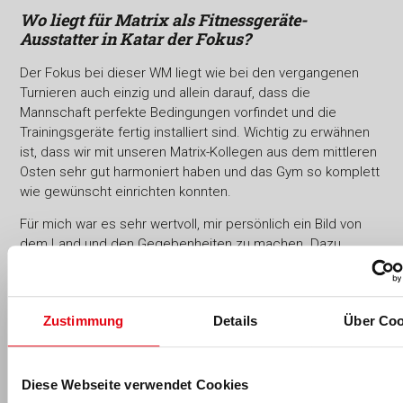
Wo liegt für Matrix als Fitnessgeräte-
Ausstatter in Katar der Fokus?
Der Fokus bei dieser WM liegt wie bei den vergangenen
Turnieren auch einzig und allein darauf, dass die
Mannschaft perfekte Bedingungen vorfindet und die
Trainingsgeräte fertig installiert sind. Wichtig zu erwähnen
ist, dass wir mit unseren Matrix-Kollegen aus dem mittleren
Osten sehr gut harmoniert haben und das Gym so komplett
wie gewünscht einrichten konnten.
Für mich war es sehr wertvoll, mir persönlich ein Bild von
dem Land und den Gegebenheiten zu machen. Dazu
konnte ich vor Ort viele Gespräche führen – insbesondere
mit internationalen Kontakten – und daraus haben sich für
mich teilweise völlig neue Perspektiven ergeben, die ich
Zustimmung
Details
Über Coo
vorher so nicht kannte.
Diese Webseite verwendet Cookies