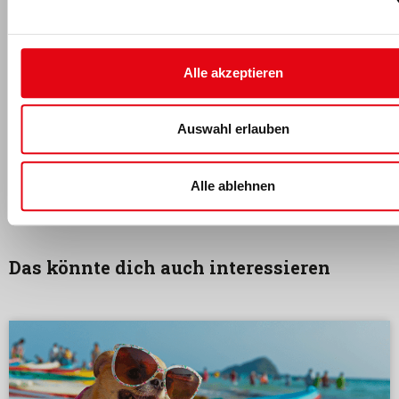
der Industrie absolvierte er ein Lehramtsstudium mit den
Fächern Wirtschaftswissenschaften und Sport an der
Universität Hamburg
. Seit 2004 arbeitet er in der
Alle akzeptieren
Fitnessbranche, zu Beginn als Volontär, danach als
Fachredakteur für verschiedene Medien.
Auswahl erlauben
Jürgen Wolff
kontaktieren
.
Alle ablehnen
Das könnte dich auch interessieren