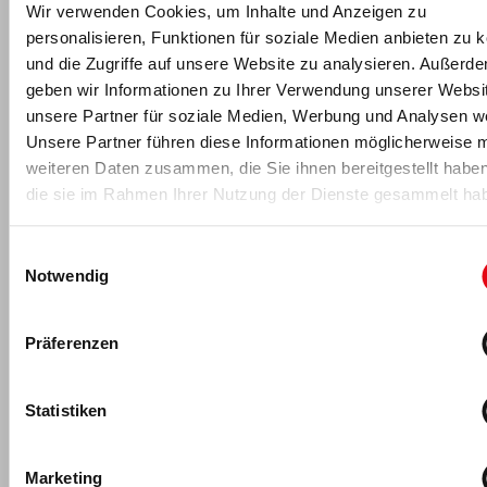
Wir verwenden Cookies, um Inhalte und Anzeigen zu
personalisieren, Funktionen für soziale Medien anbieten zu 
und die Zugriffe auf unsere Website zu analysieren. Außerd
-Anzeige-
geben wir Informationen zu Ihrer Verwendung unserer Websi
unsere Partner für soziale Medien, Werbung und Analysen we
Unsere Partner führen diese Informationen möglicherweise m
weiteren Daten zusammen, die Sie ihnen bereitgestellt habe
Für fitness MANAGEMENT berichtet
die sie im Rahmen Ihrer Nutzung der Dienste gesammelt ha
Einwilligungsauswahl
Notwendig
Präferenzen
Statistiken
Jürgen Wolff
Jürgen Wolff
ist seit 2018 Teil der fM Print- und Onlineredaktion.
Marketing
Nach einer kaufmännischen Ausbildung und Berufserfahrung in