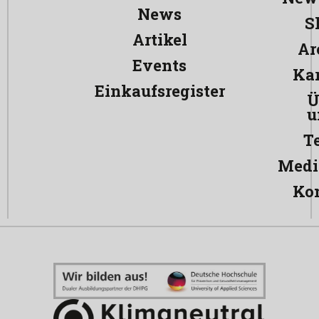
News
S
Artikel
Ar
Events
Kar
Einkaufsregister
Ü
u
T
Medi
Ko