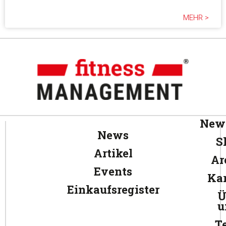
MEHR >
News
News
S
Artikel
Ar
Events
Kar
Einkaufsregister
Ü
u
T