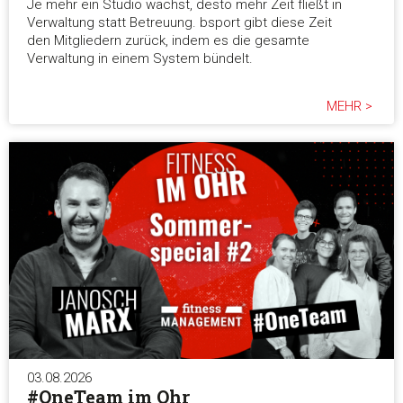
Je mehr ein Studio wächst, desto mehr Zeit fließt in
und die Zugriffe auf unsere Website zu analysieren. Außerd
Verwaltung statt Betreuung. bsport gibt diese Zeit
geben wir Informationen zu Ihrer Verwendung unserer Websi
den Mitgliedern zurück, indem es die gesamte
unsere Partner für soziale Medien, Werbung und Analysen we
Verwaltung in einem System bündelt.
Unsere Partner führen diese Informationen möglicherweise m
weiteren Daten zusammen, die Sie ihnen bereitgestellt habe
MEHR >
die sie im Rahmen Ihrer Nutzung der Dienste gesammelt ha
Einwilligungsauswahl
Notwendig
Präferenzen
Statistiken
Marketing
03.08.2026
#OneTeam im Ohr