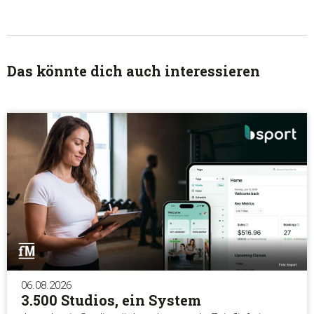
Das könnte dich auch interessieren
Zustimmung
Details
Über Coo
Diese Webseite verwendet Cookies
06.08.2026
Wir verwenden Cookies, um Inhalte und Anzeigen zu
3.500 Studios, ein System
personalisieren, Funktionen für soziale Medien anbieten zu 