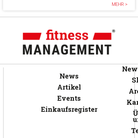
MEHR >
News
News
S
Artikel
Ar
Events
Kar
Einkaufsregister
Ü
u
T