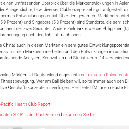
et einen umfassenden Überblick über die Marktentwicklungen in Asie
er Anlagendichte, bzw. diverser Clubkonzepte sehr gut aufgestellt sin
enormes Entwicklungspotential. Über den gesamten Markt betrachtet, l
5,9 Prozent) und Singapore (5,8 Prozent) sind Standorte, die sehr s
Kontinent der zwei Gesichter. Andere Zielmärkte wie die Philippinen (0,
urchdringung noch deutlich Luft nach oben.
 China) auch in diesen Märkten ein sehr gutes Entwicklungspotential.
ensiv mit den Markbesonderheiten und den Entwicklungen im asiatis
 umfassende Analysen, Kennzahlen und Statistiken zu 14 verschiede
ionalen Märkten ist Deutschland angesichts der
aktuellen Eckdatenst
en Fitnessbewegung. Wer am Ball bleiben will, sollte immer auch den B
ive Geschäftskonzepte mitverfolgen. Hier bietet fM Ihnen neuste Ein
a-Pacific Health Club Report.
daten 2018" in der Print-Version bekommen Sie hier.