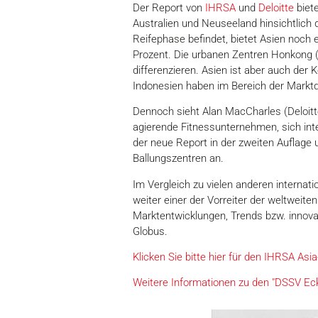
Der Report von
IHRSA
und
Deloitte
biet
Australien und Neuseeland hinsichtlich d
Reifephase befindet, bietet Asien noch 
Prozent. Die urbanen Zentren Honkong (
differenzieren. Asien ist aber auch der 
Indonesien haben im Bereich der Marktd
Dennoch sieht Alan MacCharles (Deloitte
agierende Fitnessunternehmen, sich int
der neue Report in der zweiten Auflage
Ballungszentren an.
Im Vergleich zu vielen anderen internat
weiter einer der Vorreiter der weltweit
Marktentwicklungen, Trends bzw. innovat
Globus.
Klicken Sie bitte hier für den IHRSA Asi
Weitere Informationen zu den "DSSV Eck