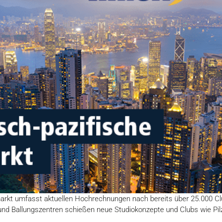
arkt umfasst aktuellen Hochrechnungen nach bereits über 25.000 Clu
und Ballungszentren schießen neue Studiokonzepte und Clubs wie Pi