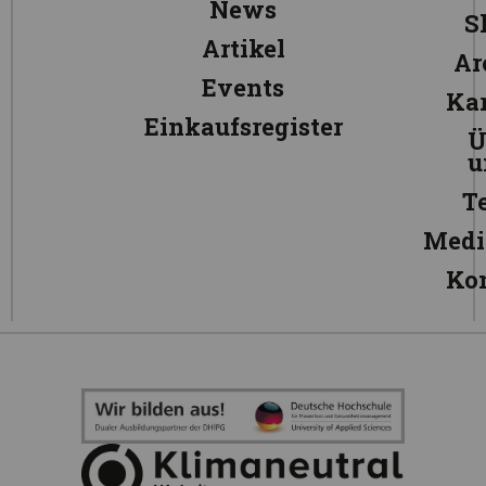
News
S
Artikel
Ar
Events
Kar
Einkaufsregister
Ü
u
T
Medi
Ko