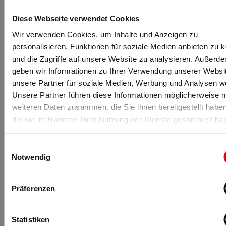
Außerdem punktet das Angkor Inter Fitness mit
internationalen Trainern als
Diese Webseite verwendet Cookies
weiteres Alleinstellungsmerkmal.
Wir verwenden Cookies, um Inhalte und Anzeigen zu
Der Fokus für die Erweiterung liegt im
personalisieren, Funktionen für soziale Medien anbieten zu 
Gesundheitsbereich
und die Zugriffe auf unsere Website zu analysieren. Außerd
geben wir Informationen zu Ihrer Verwendung unserer Websi
Für die nahe Zukunft plant Gernot Heckel die Erweiterung
unsere Partner für soziale Medien, Werbung und Analysen we
des Angkor Inter Fitness. Sukzessive sollen eine Praxis für
Unsere Partner führen diese Informationen möglicherweise m
Physiotherapie und ein Heilpraktiker in das Angebot
weiteren Daten zusammen, die Sie ihnen bereitgestellt habe
integriert werden. Die Konzepte und Pläne für die
die sie im Rahmen Ihrer Nutzung der Dienste gesammelt ha
Erweiterung sollen bis Ende 2019 fertig sein, sodass im
kommenden Jahr mit der Umsetzung begonnen werden
kann.
Einwilligungsauswahl
Notwendig
Es ist beeindruckend, mit welcher Konsequenz und mit
welchem Gespür für die Menschen und die Verhältnisse vor
Ort Gernot Heckel das Projekt Angkor Inter Fitness
Präferenzen
umgesetzt hat und in Zukunft weiterausbauen wird.
Und, es ist bemerkenswert, dass Fitnessstudios mit einer
Statistiken