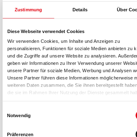
Zustimmung
Details
Über Coo
-Anzeige-
Diese Webseite verwendet Cookies
Wir verwenden Cookies, um Inhalte und Anzeigen zu
personalisieren, Funktionen für soziale Medien anbieten zu 
Für fitness MANAGEMENT berichtet
und die Zugriffe auf unsere Website zu analysieren. Außerd
geben wir Informationen zu Ihrer Verwendung unserer Websi
unsere Partner für soziale Medien, Werbung und Analysen we
Unsere Partner führen diese Informationen möglicherweise m
weiteren Daten zusammen, die Sie ihnen bereitgestellt habe
die sie im Rahmen Ihrer Nutzung der Dienste gesammelt ha
Einwilligungsauswahl
Notwendig
Die fM Redaktion
Die fM Redaktion
berichtet seit 1995 über Entwicklungen in der
Fitness- und Gesundheitsbranche. Mit Fachwissen,
Präferenzen