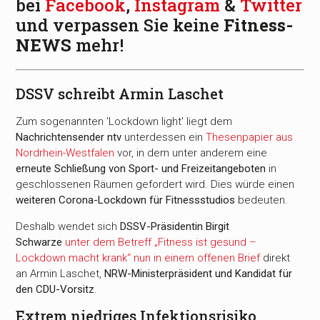
bei
Facebook
,
Instagram
&
Twitter
und verpassen Sie keine
Fitness-
NEWS
mehr!
DSSV schreibt Armin Laschet
Zum sogenannten 'Lockdown light' liegt dem
Nachrichtensender ntv
unterdessen ein
Thesenpapier aus
Nordrhein-Westfalen
vor, in dem unter anderem eine
erneute Schließung von Sport- und Freizeitangeboten
in
geschlossenen Räumen gefordert wird. Dies würde einen
weiteren Corona-Lockdown für Fitnessstudios
bedeuten.
Deshalb wendet sich
DSSV-Präsidentin Birgit
Schwarze
unter dem Betreff „Fitness ist gesund –
Lockdown macht krank“ nun in einem offenen Brief
direkt
an Armin Laschet,
NRW-Ministerpräsident und Kandidat für
den CDU-Vorsitz
.
Extrem niedriges Infektionsrisiko