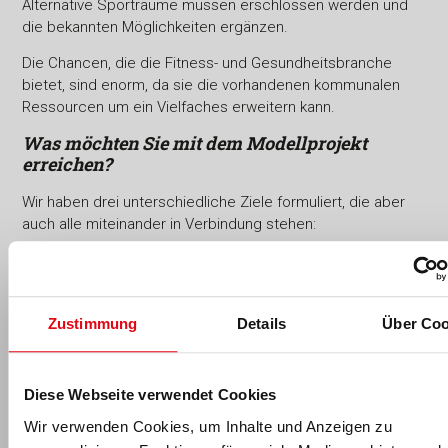
Alternative Sporträume müssen erschlossen werden und
die bekannten Möglichkeiten ergänzen.
Die Chancen, die die Fitness- und Gesundheitsbranche
bietet, sind enorm, da sie die vorhandenen kommunalen
Ressourcen um ein Vielfaches erweitern kann.
Was möchten Sie mit dem Modellprojekt
erreichen?
Wir haben drei unterschiedliche Ziele formuliert, die aber
auch alle miteinander in Verbindung stehen:
Wir können durch das Modellprojekt unsere indirekte
Zielgruppe der Kampagne „Das Saarland lebt
gesund!“, nämlich alle saarländischen Bürger:innen
Zustimmung
Details
Über Coo
und sogar eine mit spezifischen
Gesundheitsgefährdungen belastete Zielgruppe, die
älteren Personen, erreichen. Durch die konkrete
Ansprache im Rahmen des Modellprojektes besteht
Diese Webseite verwendet Cookies
die große Chance, diese Zielgruppe kurzfristig „in
Wir verwenden Cookies, um Inhalte und Anzeigen zu
Bewegung“ zu bringen und hoffentlich auch