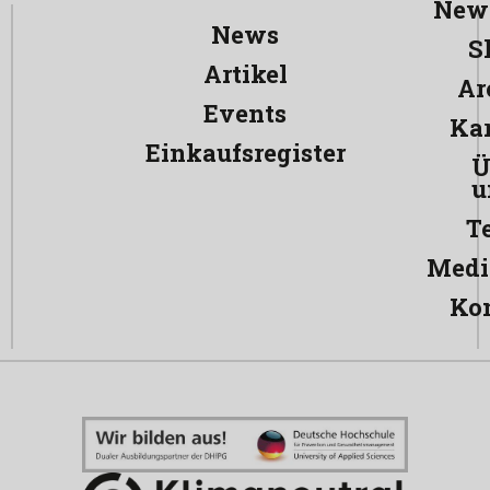
News
News
S
Artikel
Ar
Events
Kar
Einkaufsregister
Ü
u
T
Medi
Ko