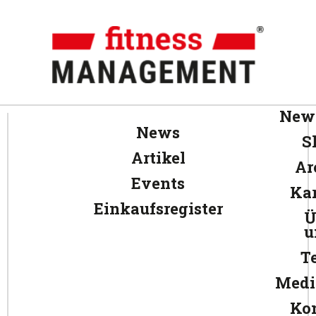
News
News
S
Artikel
Ar
Events
Kar
Einkaufsregister
Ü
u
T
Medi
Ko