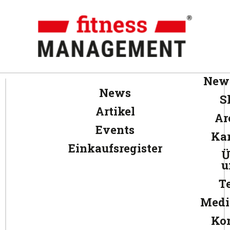
News
News
S
Artikel
Ar
Events
Kar
Einkaufsregister
Ü
u
T
Medi
Ko