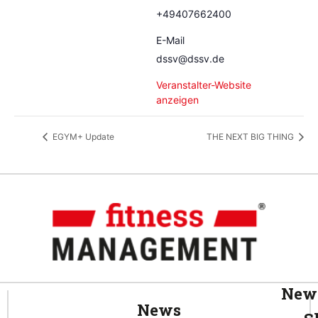
+49407662400
E-Mail
dssv@dssv.de
Veranstalter-Website
anzeigen
EGYM+ Update
THE NEXT BIG THING
News
News