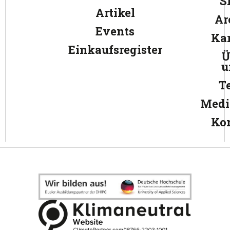
S
Artikel
Ar
Events
Kar
Einkaufsregister
Ü
u
T
Medi
Ko