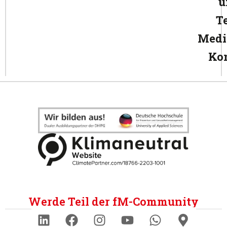
u
T
Medi
Ko
Werde Teil der fM-Community