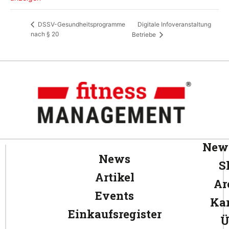
Digitale Infoveranstaltung
DSSV-Gesundheitsprogramme
nach § 20
Betriebe
News
News
S
Artikel
Ar
Events
Kar
Einkaufsregister
Ü