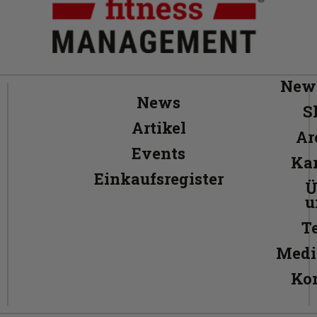
News
News
S
Artikel
Ar
Events
Kar
Einkaufsregister
Ü
u
T
Medi
Ko