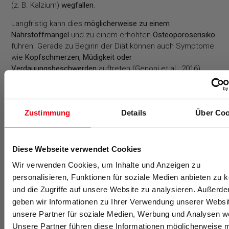
(z. B. Kalzium)
wegfallen
.
Langfristig kann dies
möglicherweise zu einem
Nährstoffmangel
und zu einem erhöhten
Osteoporoserisiko
führen. Gerade zu Beginn der Diät können auch Symptome
wie
Kopfschmerzen, Müdigkeit oder
Verdauungsbeschwerden
auftreten (Genoni et al., 2016).
Paleo-Diät: schwieriger Umstieg und
teuerer
Zustimmung
Details
Über Coo
In der Praxis kann ein
Umstieg von einer Mischkost- auf die
Paleo-Ernährung
schwerfallen, da auf übliche Gewohnheiten
wie das Brötchen mit Nougatcreme am Morgen verzichtet
Diese Webseite verwendet Cookies
werden muss.
Wir verwenden Cookies, um Inhalte und Anzeigen zu
Man sollte sich außerdem bewusst sein, dass für
Fleisch
personalisieren, Funktionen für soziale Medien anbieten zu 
aus artgerechter Tierhaltung und Biolebensmittel
mehr Geld
und die Zugriffe auf unsere Website zu analysieren. Außerd
ausgegeben werden muss als für konventionell
geben wir Informationen zu Ihrer Verwendung unserer Websi
hergestellte Produkte, was
aus finanzieller Sicht ebenfalls
unsere Partner für soziale Medien, Werbung und Analysen we
als Nachteil
empfunden werden könnte.
Unsere Partner führen diese Informationen möglicherweise m