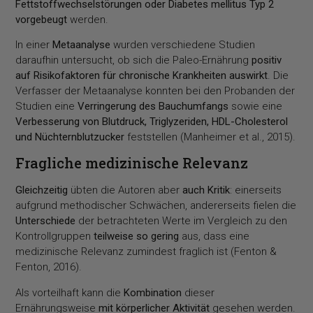
Fettstoffwechselstörungen oder Diabetes mellitus Typ 2
vorgebeugt
werden.
In einer
Metaanalyse
wurden verschiedene Studien
daraufhin untersucht, ob sich die Paleo-Ernährung
positiv
auf Risikofaktoren für chronische Krankheiten auswirkt
. Die
Verfasser der Metaanalyse konnten bei den Probanden der
Studien eine
Verringerung des Bauchumfangs
sowie eine
Verbesserung von Blutdruck, Triglyzeriden, HDL-Cholesterol
und Nüchternblutzucker
feststellen (Manheimer et al., 2015).
Fragliche medizinische Relevanz
Gleichzeitig
übten die Autoren aber
auch Kritik
: einerseits
aufgrund methodischer Schwächen, andererseits fielen die
Unterschiede
der betrachteten Werte im Vergleich zu den
Kontrollgruppen
teilweise so gering
aus, dass eine
medizinische Relevanz zumindest fraglich ist (Fenton &
Fenton, 2016).
Als vorteilhaft kann die
Kombination
dieser
Ernährungsweise
mit körperlicher Aktivität
gesehen werden.