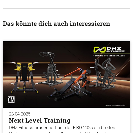
Das könnte dich auch interessieren
Zustimmung
Details
Über Coo
23.04.2025
Next Level Training
Diese Webseite verwendet Cookies
DHZ Fitness präsentiert auf der FIBO 2025 ein breites
Wir verwenden Cookies, um Inhalte und Anzeigen zu