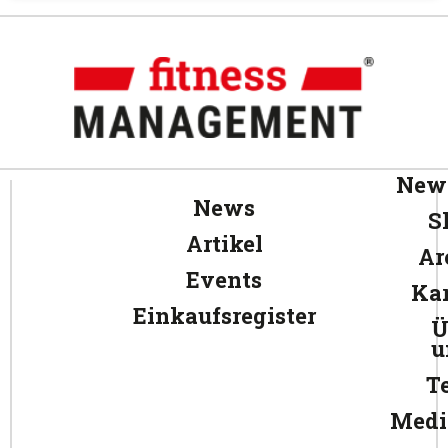
News
News
S
Artikel
Ar
Events
Kar
Einkaufsregister
Ü
u
T
Medi