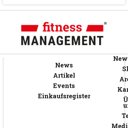
News
News
S
Artikel
Ar
Events
Kar
Einkaufsregister
Ü
u
T
Medi