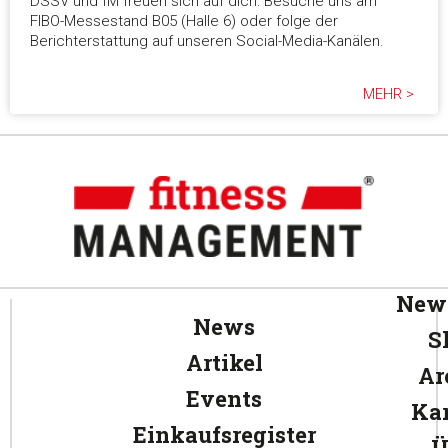
DSSV und fM freuen sich auf dich: Besuche uns am
FIBO-Messestand B05 (Halle 6) oder folge der
Berichterstattung auf unseren Social-Media-Kanälen.
MEHR >
News
News
S
Artikel
Ar
Events
Kar
Einkaufsregister
Ü