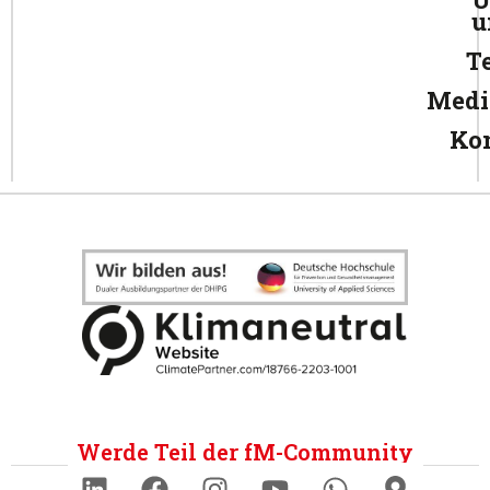
u
T
Medi
Ko
Werde Teil der fM-Community