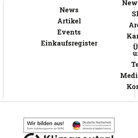
News
News
S
Artikel
Ar
Events
Kar
Einkaufsregister
Ü
u
T
Medi
Ko