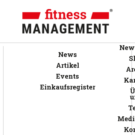
News
News
S
Artikel
Ar
Events
Kar
Einkaufsregister
Ü
u
T
Medi
Ko