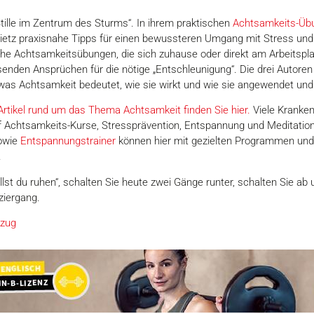
Stille im Zentrum des Sturms“. In ihrem praktischen
Achtsamkeits-Üb
ietz praxisnahe Tipps für einen bewussteren Umgang mit Stress un
che Achtsamkeitsübungen, die sich zuhause oder direkt am Arbeitspl
senden Ansprüchen für die nötige „Entschleunigung“. Die drei Autoren
, was Achtsamkeit bedeutet, wie sie wirkt und wie sie angewendet un
rtikel rund um das Thema Achtsamkeit finden Sie hier.
Viele Kranken
Achtsamkeits-Kurse, Stressprävention, Entspannung und Meditation
owie
Entspannungstrainer
können hier mit gezielten Programmen und 
.
 du ruhen“, schalten Sie heute zwei Gänge runter, schalten Sie ab u
ziergang.
zug