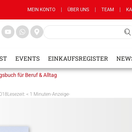
MEIN KONTO
ÜBER UNS
TEAM
KA
ST
EVENTS
EINKAUFSREGISTER
NEW
buch für Beruf & Alltag
2018
Lesezeit:
< 1
Minuten
-Anzeige-