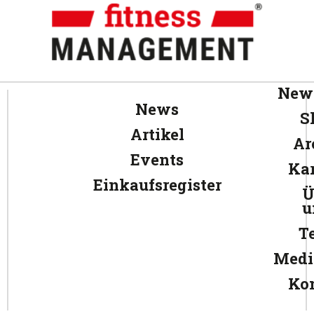
News
News
S
Artikel
Ar
Events
Kar
Einkaufsregister
Ü
u
T
Medi
Ko