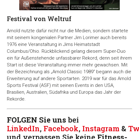
Festival von Weltruf
Arnold nutzte dafür nicht nur die Medien, sondern startete
mit seinem kongenialen Partner Jim Lorimer auch bereits
1976 eine Veranstaltung in Jims Heimatstadt
Columbus/Ohio. Rückblickend gelang diesem Super-Duo
ein für Außenstehende unfassbarer Rekord, denn seit ihrem
Start ist diese Veranstaltung immer mehr gewachsen. Mit
der Bezeichnung als „Arnold Classic 1989“ begann auch die
Erweiterung auf andere Sportarten. 2019 war für das Arnold
Sports Festival (ASF) mit seinen Events in den USA,
Brasilien, Australien, Südafrika und Europa das Jahr der
Rekorde.
FOLGEN Sie uns
bei
LinkedIn
,
Facebook
,
Instagram
&
Tw
und verpassen Sie keine
Fitness-