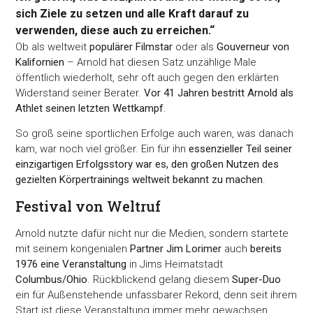
sich Ziele zu setzen und alle Kraft darauf zu
verwenden, diese auch zu erreichen.“
Ob als weltweit
populärer Filmstar
oder als
Gouverneur von
Kalifornien
– Arnold hat diesen Satz unzählige Male
öffentlich wiederholt, sehr oft auch gegen den erklärten
Widerstand seiner Berater.
Vor 41 Jahren bestritt Arnold als
Athlet seinen letzten Wettkampf
.
So groß seine sportlichen Erfolge auch waren, was danach
kam, war noch viel größer. Ein für ihn
essenzieller Teil seiner
einzigartigen Erfolgsstory war es, den großen Nutzen des
gezielten Körpertrainings weltweit bekannt zu machen
.
Festival von Weltruf
Arnold nutzte dafür nicht nur die Medien, sondern startete
mit seinem kongenialen
Partner Jim Lorimer
auch
bereits
1976 eine Veranstaltung
in Jims Heimatstadt
Columbus/Ohio
. Rückblickend gelang diesem
Super-Duo
ein für Außenstehende unfassbarer Rekord, denn seit ihrem
Start ist diese Veranstaltung immer mehr gewachsen.