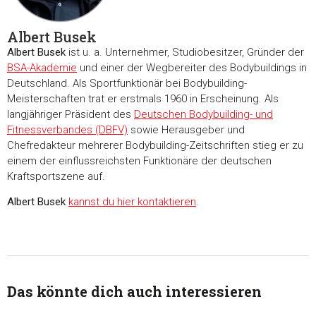
Albert Busek
Albert Busek
ist u. a. Unternehmer, Studiobesitzer, Gründer der
BSA-Akademie
und einer der Wegbereiter des Bodybuildings in
Zustimmung
Details
Über Coo
Deutschland. Als Sportfunktionär bei Bodybuilding-
Meisterschaften trat er erstmals 1960 in Erscheinung. Als
langjähriger Präsident des
Deutschen Bodybuilding- und
Diese Webseite verwendet Cookies
Fitnessverbandes (DBFV)
sowie Herausgeber und
Chefredakteur mehrerer Bodybuilding-Zeitschriften stieg er zu
Wir verwenden Cookies, um Inhalte und Anzeigen zu
einem der einflussreichsten Funktionäre der deutschen
personalisieren, Funktionen für soziale Medien anbieten zu 
Kraftsportszene auf.
und die Zugriffe auf unsere Website zu analysieren. Außerd
geben wir Informationen zu Ihrer Verwendung unserer Websi
Albert Busek
kannst du hier kontaktieren
.
unsere Partner für soziale Medien, Werbung und Analysen we
Unsere Partner führen diese Informationen möglicherweise m
weiteren Daten zusammen, die Sie ihnen bereitgestellt habe
die sie im Rahmen Ihrer Nutzung der Dienste gesammelt ha
Das könnte dich auch interessieren
Einwilligungsauswahl