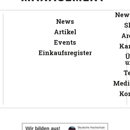
News
News
S
Artikel
Ar
Events
Kar
Einkaufsregister
Ü
u
T
Medi
Ko