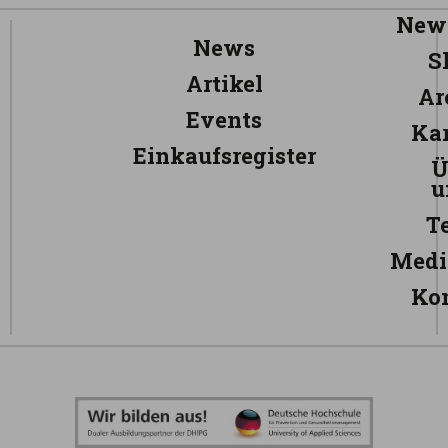
News
News
S
Artikel
Ar
Events
Kar
Einkaufsregister
Ü
u
T
Medi
Ko