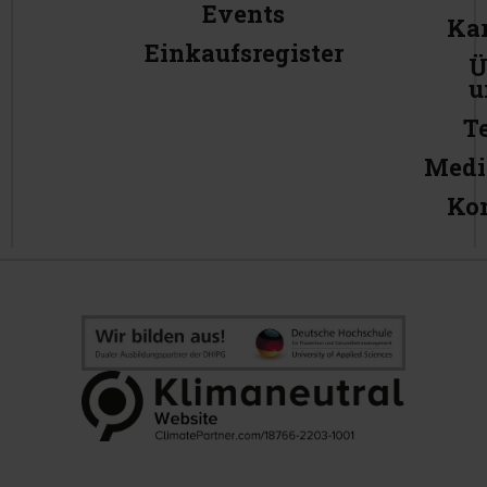
Events
Kar
Einkaufsregister
Ü
u
T
Medi
Ko