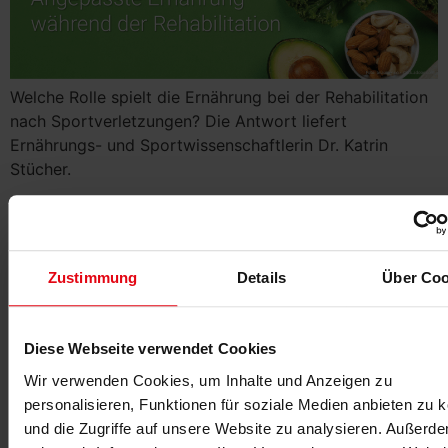
Welche Rolle spielt die Ernährung bei der Rehabilitation
nach Sportverletzungen? Die Antwort liefert
Ernährungs- und Sportwissenschaftlerin Dr. Katrin
Stücher.
Dehntraining –
Hintergründe und
Anwendungsempfehlungen
Zustimmung
Details
Über Coo
Diese Webseite verwendet Cookies
Wir verwenden Cookies, um Inhalte und Anzeigen zu
personalisieren, Funktionen für soziale Medien anbieten zu 
und die Zugriffe auf unsere Website zu analysieren. Außerd