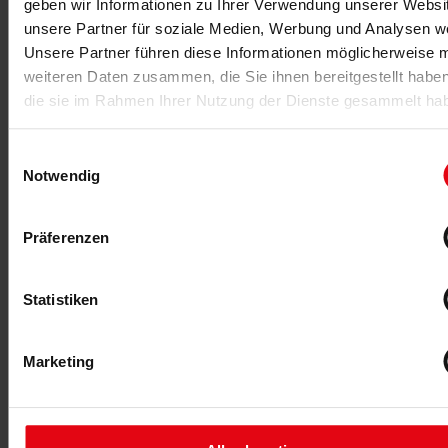
geben wir Informationen zu Ihrer Verwendung unserer Websi
unsere Partner für soziale Medien, Werbung und Analysen we
Unsere Partner führen diese Informationen möglicherweise m
weiteren Daten zusammen, die Sie ihnen bereitgestellt habe
die sie im Rahmen Ihrer Nutzung der Dienste gesammelt ha
Eine neue Studie hinterfragt die Effektivität von Dehnen
zur Vorbereitung intensiver Belastungen. Demgegenüber
Einwilligungsauswahl
steht die These, dass Dehnen das Verletzungsrisiko
Notwendig
mindert.
Psychologische Strategien
Präferenzen
zur Bewältigung von
Sportverletzungen
Statistiken
Marketing