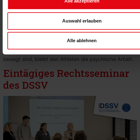
Alle akzeptieren
Auswahl erlauben
Alle ablehnen
Leistungssport und Wettkämpfe bergen ein hohes
Verletzungsrisiko. Nachdem körperliche Schmerzen
besiegt sind, bleibt den Athleten die psychische Arbeit.
Eintägiges Rechtsseminar
des DSSV