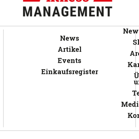
News
News
S
Artikel
Ar
Events
Kar
Einkaufsregister
Ü
u
T
Medi
Ko