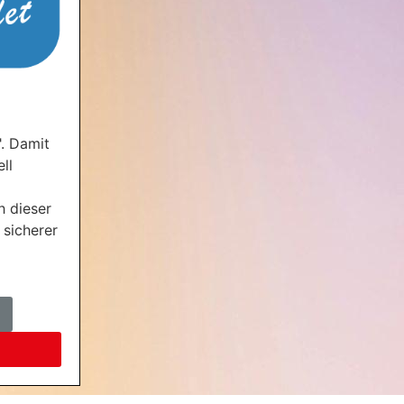
". Damit
ll
m
 dieser
 sicherer