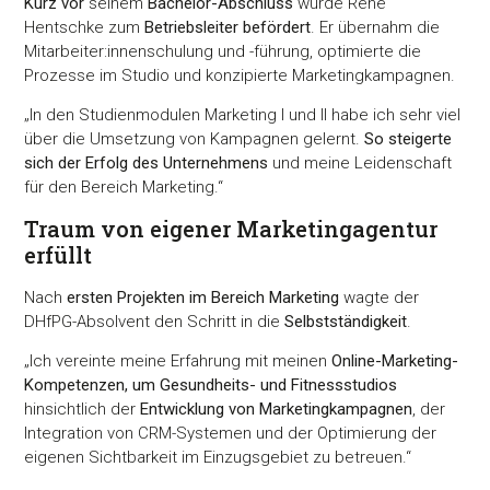
Kurz vor
seinem
Bachelor-Abschluss
wurde René
Hentschke zum
Betriebsleiter befördert
. Er übernahm die
Mitarbeiter:innenschulung und -führung, optimierte die
Prozesse im Studio und konzipierte Marketingkampagnen.
„In den Studienmodulen Marketing I und II habe ich sehr viel
über die Umsetzung von Kampagnen gelernt.
So steigerte
sich der Erfolg des Unternehmens
und meine Leidenschaft
für den Bereich Marketing.“
Traum von eigener Marketingagentur
erfüllt
Nach
ersten Projekten im Bereich Marketing
wagte der
DHfPG-Absolvent den Schritt in die
Selbstständigkeit
.
„Ich vereinte meine Erfahrung mit meinen
Online-Marketing-
Kompetenzen, um Gesundheits- und Fitnessstudios
hinsichtlich der
Entwicklung von Marketingkampagnen
, der
Integration von CRM-Systemen und der Optimierung der
eigenen Sichtbarkeit im Einzugsgebiet zu betreuen.“