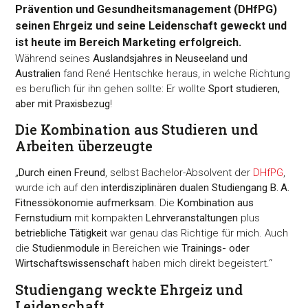
Prävention und Gesundheitsmanagement (DHfPG)
seinen Ehrgeiz und seine Leidenschaft geweckt und
ist heute im Bereich Marketing erfolgreich.
Während seines
Auslandsjahres in Neuseeland und
Australien
fand René Hentschke heraus, in welche Richtung
es beruflich für ihn gehen sollte: Er wollte
Sport studieren,
aber mit Praxisbezug
!
Die Kombination aus Studieren und
Arbeiten überzeugte
„
Durch einen Freund
, selbst Bachelor-Absolvent der
DHfPG
,
wurde ich auf den
interdisziplinären dualen Studiengang B. A.
Fitnessökonomie aufmerksam
. Die
Kombination aus
Fernstudium
mit kompakten
Lehrveranstaltungen
plus
betriebliche Tätigkeit
war genau das Richtige für mich. Auch
die
Studienmodule
in Bereichen wie
Trainings- oder
Wirtschaftswissenschaft
haben mich direkt begeistert.“
Studiengang weckte Ehrgeiz und
Leidenschaft