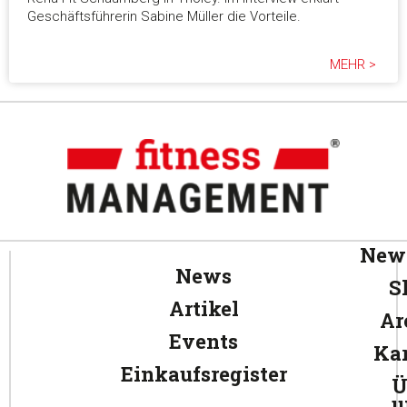
Geschäftsführerin Sabine Müller die Vorteile.
MEHR >
News
News
S
Artikel
Ar
Events
Kar
Einkaufsregister
Ü
u