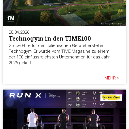
Marketing
28.04.2026
Alle akzeptieren
Technogym in den TIME100
Große Ehre für den italienischen Gerätehersteller
Technogym: Er wurde vom TIME Magazine zu einem
Auswahl erlauben
der 100 einflussreichsten Unternehmen für das Jahr
2026 gekürt.
Alle ablehnen
MEHR >