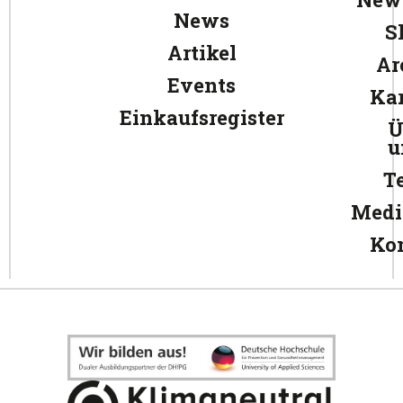
News
S
Artikel
Ar
Events
Kar
Einkaufsregister
Ü
u
T
Medi
Ko