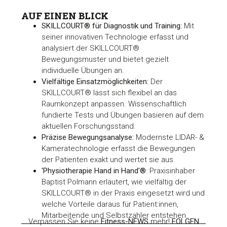
AUF EINEN BLICK
SKILLCOURT® für Diagnostik und Training:
Mit
seiner innovativen Technologie erfasst und
analysiert der SKILLCOURT®
Bewegungsmuster und bietet gezielt
individuelle Übungen an.
Vielfältige Einsatzmöglichkeiten:
Der
SKILLCOURT® lässt sich flexibel an das
Raumkonzept anpassen. Wissenschaftlich
fundierte Tests und Übungen basieren auf dem
aktuellen Forschungsstand.
Präzise Bewegungsanalyse:
Modernste LIDAR- &
Kameratechnologie erfasst die Bewegungen
der Patienten exakt und wertet sie aus.
'Physiotherapie Hand in Hand'®
: Praxisinhaber
Baptist Polmann erläutert, wie vielfältig der
SKILLCOURT® in der Praxis eingesetzt wird und
welche Vorteile daraus für Patient:innen,
Mitarbeitende und Selbstzahler entstehen.
Verpassen Sie keine
Fitness-
NEWS
mehr!
FOLGEN