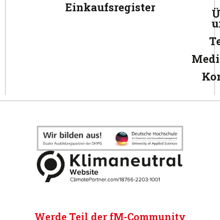
Einkaufsregister
Ü
u
T
Medi
Ko
Werde Teil der fM-Community