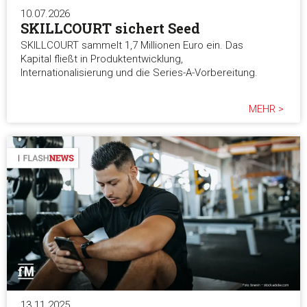
die sie im Rahmen Ihrer Nutzung der Dienste gesammelt ha
10.07.2026
SKILLCOURT sichert Seed
SKILLCOURT sammelt 1,7 Millionen Euro ein. Das
Einwilligungsauswahl
Kapital fließt in Produktentwicklung,
Notwendig
Internationalisierung und die Series-A-Vorbereitung.
Präferenzen
MEHR >
Statistiken
Marketing
Alle akzeptieren
Auswahl erlauben
13.11.2025