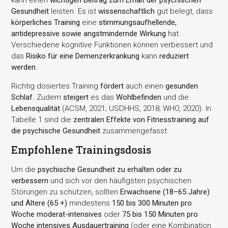
kann einen
wichtigen Beitrag zum Erhalt der psychischen
Gesundheit
leisten. Es ist
wissenschaftlich
gut belegt, dass
körperliches Training
eine
stimmungsaufhellende,
antidepressive sowie angstmindernde Wirkung
hat.
Verschiedene kognitive Funktionen können verbessert und
das
Risiko für eine Demenzerkrankung
kann
reduziert
werden
.
Richtig dosiertes Training
fördert
auch einen
gesunden
Schlaf
. Zudem
steigert
es das
Wohlbefinden
und die
Lebensqualität
(ACSM, 2021; USDHHS, 2018; WHO, 2020). In
Tabelle 1 sind die
zentralen Effekte von Fitnesstraining auf
die psychische Gesundheit
zusammengefasst.
Empfohlene Trainingsdosis
Um die
psychische Gesundheit zu erhalten oder zu
verbessern
und sich vor den häufigsten psychischen
Störungen zu schützen, sollten
Erwachsene (18–65 Jahre)
und Ältere (65 +)
mindestens
150 bis 300 Minuten pro
Woche moderat-intensives
oder
75 bis 150 Minuten pro
Woche intensives Ausdauertraining
(oder eine Kombination