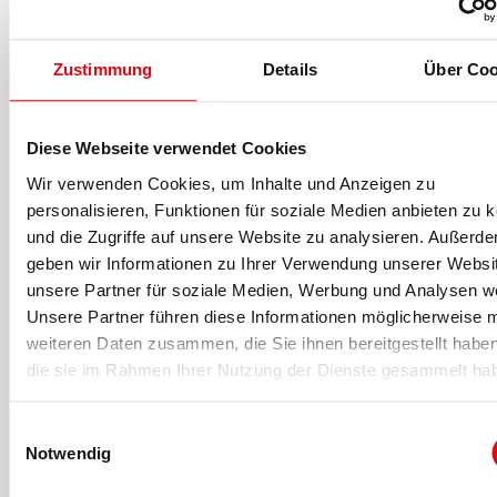
guidelines for exercise testing and prescription
(11th
edition). Philadelphia: Wolters Kluwer Health.
Zustimmung
Details
Über Coo
Davison, G. C., Neale, J. M. & Hautzinger, M. (2016).
Klinische
Psychologie (8. Aufl.). Weinheim: Beltz.
Diese Webseite verwendet Cookies
Für eine vollständige Literaturliste kontaktieren Sie
bitte
marketing@dhfpg-bsa.de
.
Wir verwenden Cookies, um Inhalte und Anzeigen zu
personalisieren, Funktionen für soziale Medien anbieten zu 
und die Zugriffe auf unsere Website zu analysieren. Außerd
geben wir Informationen zu Ihrer Verwendung unserer Websi
unsere Partner für soziale Medien, Werbung und Analysen we
Unsere Partner führen diese Informationen möglicherweise m
-Anzeige-
weiteren Daten zusammen, die Sie ihnen bereitgestellt habe
die sie im Rahmen Ihrer Nutzung der Dienste gesammelt ha
Einwilligungsauswahl
Notwendig
Für fitness MANAGEMENT berichten