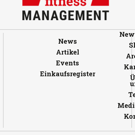
News
News
S
Artikel
Ar
Events
Kar
Einkaufsregister
Ü
u
T
Medi
Ko