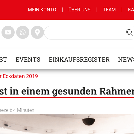
MEIN KONTO
ÜBER UNS
TEAM
KA
ST
EVENTS
EINKAUFSREGISTER
NEW
r Eckdaten 2019
st in einem gesunden Rahme
sezeit:
4
Minuten