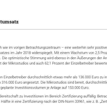
mtumsatz
h wie im vorigen Betrachtungszeitraum – eine weiterhin sehr positi
atzes im Jahr 2018 widerspiegelt. Mit einem Wachstum von 2,5 Pr
u. Die optimistische Stimmung wird ebenso in den Äußerungen der Anl
nt der Mikrostudios und auch 62,1 Prozent der Einzelbetreiber bewert
en Einzelbetreiber durchschnittlich etwas mehr als 136.000 Euro zu i
 316.000 Euro angesetzt. Die Mikrostudios sind bereit, durchschnittl
geplante Investitionsvolumen je Anlage auf 153.000 Euro.
Bereitschaft zu Investitionen im Bereich Zertifizierung auffällig: Betr
lfte in eine Zertifizierung nach der DIN-Norm 33961, wie z. B. „ZertFi