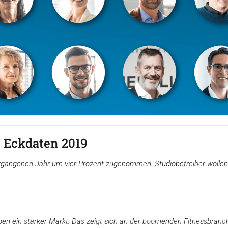
 Eckdaten 2019
ergangenen Jahr um vier Prozent zugenommen. Studiobetreiber wollen w
iben ein starker Markt. Das zeigt sich an der boomenden Fitnessbranc