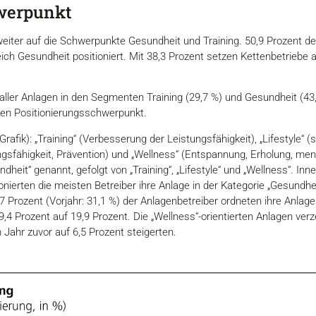
hwerpunkt
iter auf die Schwerpunkte Gesundheit und Training. 50,9 Prozent der
eich Gesundheit positioniert. Mit 38,3 Prozent setzen Kettenbetrie
 aller Anlagen in den Segmenten Training (29,7 %) und Gesundheit (43
ren Positionierungsschwerpunkt.
rafik): „Training“ (Verbesserung der Leistungsfähigkeit), „Lifestyle“ 
ngsfähigkeit, Prävention) und „Wellness“ (Entspannung, Erholung, ment
dheit“ genannt, gefolgt von „Training“, „Lifestyle“ und „Wellness“. Inn
onierten die meisten Betreiber ihre Anlage in der Kategorie „Gesundh
7 Prozent (Vorjahr: 31,1 %) der Anlagenbetreiber ordneten ihre Anlage 
 19,4 Prozent auf 19,9 Prozent. Die „Wellness“-orientierten Anlagen v
m Jahr zuvor auf 6,5 Prozent steigerten.