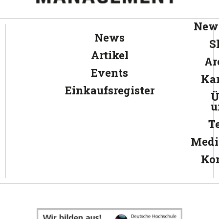
News
News
S
Artikel
Ar
Events
Kar
Einkaufsregister
Ü
u
T
Medi
Ko