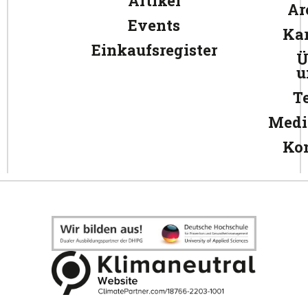
Artikel
Ar
Events
Kar
Einkaufsregister
Ü
u
T
Medi
Ko