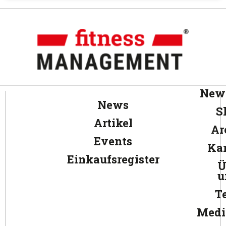
News
News
S
Artikel
Ar
Events
Kar
Einkaufsregister
Ü
u
T
Medi