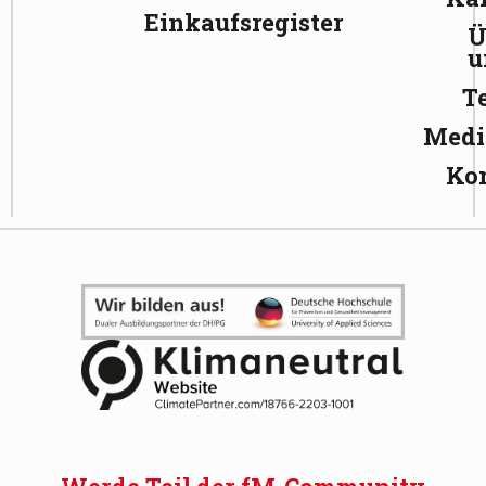
Einkaufsregister
Ü
u
T
Medi
Ko