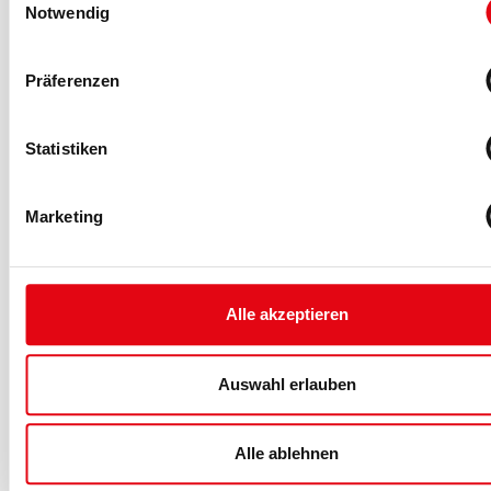
Notwendig
Präferenzen
Statistiken
16.06.2026
TOUCH:BAY bei 100% Fitness
Marketing
TOUCH:BAY stattet alle zwölf Standorte von 100%
Fitness mit digitalen Servicepoints aus. Mitglieder
erhalten Inhalte, Services und Studiokommunikation an
einem Ort.
Alle akzeptieren
Auswahl erlauben
MEHR >
Alle ablehnen