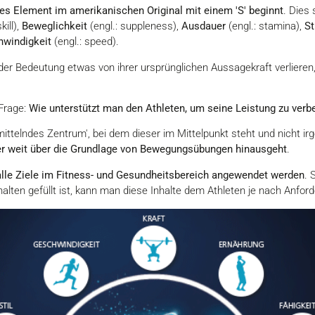
es Element im amerikanischen Original mit einem 'S' beginnt
. Dies
kill),
Beweglichkeit
(engl.: suppleness),
Ausdauer
(engl.: stamina),
St
windigkeit
(engl.: speed).
er Bedeutung etwas von ihrer ursprünglichen Aussagekraft verlieren,
Frage:
Wie unterstützt man den Athleten, um seine Leistung zu verbes
ittelndes Zentrum', bei dem dieser im Mittelpunkt steht und nicht ir
er weit über die Grundlage von Bewegungsübungen hinausgeht
.
 alle Ziele im Fitness- und Gesundheitsbereich angewendet werden
. 
halten gefüllt ist, kann man diese Inhalte dem Athleten je nach Anford