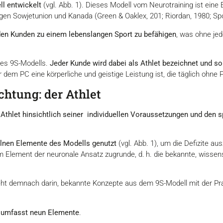
l entwickelt
(vgl. Abb. 1). Dieses Modell vom Neurotraining ist eine
n Sowjetunion und Kanada (Green & Oaklex, 201; Riordan, 1980; Sport
den Kunden zu einem lebenslangen Sport zu befähigen
, was ohne jed
des 9S-Modells.
Jeder Kunde wird dabei als Athlet bezeichnet und s
 dem PC eine körperliche und geistige Leistung ist, die täglich ohn
chtung: der Athlet
 Athlet hinsichtlich seiner individuellen Voraussetzungen und den 
elnen Elemente des Modells genutzt
(vgl. Abb. 1), um die Defizite 
em Element der neuronale Ansatz zugrunde, d. h. die bekannte, wisse
ht demnach darin, bekannte Konzepte aus dem 9S-Modell mit der Pra
) umfasst neun Elemente
.