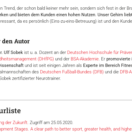
n Trend, der schon bald keiner mehr sein, sondern sich fest in der Br
irken und bieten dem Kunden einen hohen Nutzen
.
Unser Gehirn lieb
ressant, da es persönlich (Eins-zu-eins-Betreuung) ist und den Kund
 den Autor
r. Ulf Sobek
ist u. a. Dozent an der
Deutschen Hochschule für Präven
dheitsmanagement (DHfPG)
und der
BSA-Akademie
. Er
promovierte 
issenschaft
und ist seit einigen Jahren als
Experte im Bereich Fitnes
almannschaften des
Deutschen Fußball-Bundes (DFB)
und die
DFB-A
 Sobek zertifizierter Neurotrainer.
urliste
ing der Zukunft.
Zugriff am 25.05.2020.
ment Stages. A clear path to better sport, greater health, and high