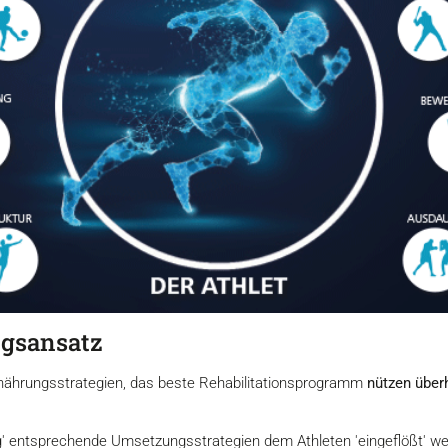
ngsansatz
rnährungsstrategien, das beste Rehabilitationsprogramm
nützen überh
' entsprechende Umsetzungsstrategien dem Athleten 'eingeflößt' wer