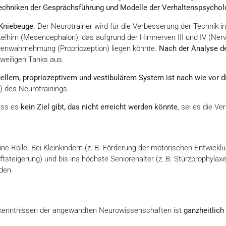
echniken der Gesprächsführung und Modelle der Verhaltenspsycho
 Kniebeuge
. Der Neurotrainer wird für die Verbesserung der Technik 
telhirn (Mesencephalon), das aufgrund der Hirnnerven III und IV (Ne
Eigenwahrnehmung (Propriozeption) liegen könnte.
Nach der Analyse de
weiligen Tanks aus.
llem, propriozeptivem und vestibulärem System ist nach wie vor d
0) des Neurotrainings.
ass es
kein Ziel gibt, das nicht erreicht werden könnte
, sei es die Ve
eine Rolle. Bei Kleinkindern (z. B. Förderung der motorischen Entwick
tsteigerung) und bis ins höchste Seniorenalter (z. B. Sturzprophylaxe
den.
Erkenntnissen der angewandten Neurowissenschaften ist
ganzheitlich