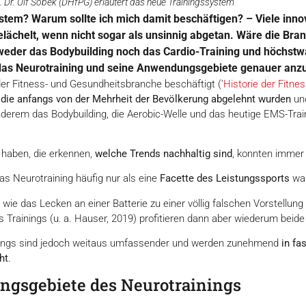
f. Dr. Ulf Sobek (DHfPG) erläutert das neue Trainingssystem
stem? Warum sollte ich mich damit beschäftigen? – Viele inno
elächelt, wenn nicht sogar als unsinnig abgetan. Wäre die Bran
 weder das Bodybuilding noch das Cardio-Training und höchstw
h das Neurotraining und seine Anwendungsgebiete genauer anz
er Fitness- und Gesundheitsbranche beschäftigt ('
Historie der Fitne
 die anfangs von der Mehrheit der Bevölkerung abgelehnt wurden
und
anderem das Bodybuilding, die Aerobic-Welle und das heutige EMS-Train
t haben, die erkennen,
welche Trends nachhaltig sind
, konnten immer 
s Neurotraining häufig nur als eine
Facette des Leistungssports
wa
ie das Lecken an einer Batterie zu einer völlig falschen Vorstellung
 Trainings (u. a. Hauser, 2019) profitieren dann aber wiederum beide
ings sind jedoch weitaus umfassender und werden zunehmend
in fa
ht
.
gsgebiete des Neurotrainings