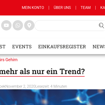
MEIN KONTO
ÜBER UNS
TEAM
KA
ST
EVENTS
EINKAUFSREGISTER
NEW
rs Gehirn
mehr als nur ein Trend?
obek
November 2, 2020
Lesezeit:
4
Minuten