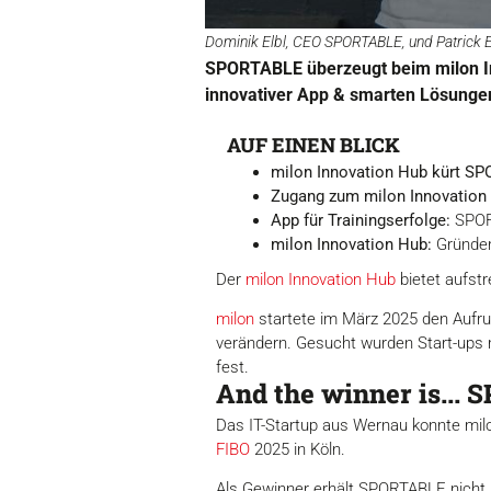
Dominik Elbl, CEO SPORTABLE, und Patrick 
SPORTABLE überzeugt beim milon Inn
innovativer App & smarten Lösungen
AUF EINEN BLICK
milon Innovation Hub kürt S
Zugang zum milon Innovation
App für Trainingserfolge:
SPORT
milon Innovation Hub:
Gründer
Der
milon Innovation Hub
bietet aufst
milon
startete im März 2025 den Aufruf
verändern. Gesucht wurden Start-ups m
fest.
And the winner is...
Das IT-Startup aus Wernau konnte mil
FIBO
2025 in Köln.
Als Gewinner erhält SPORTABLE nicht 