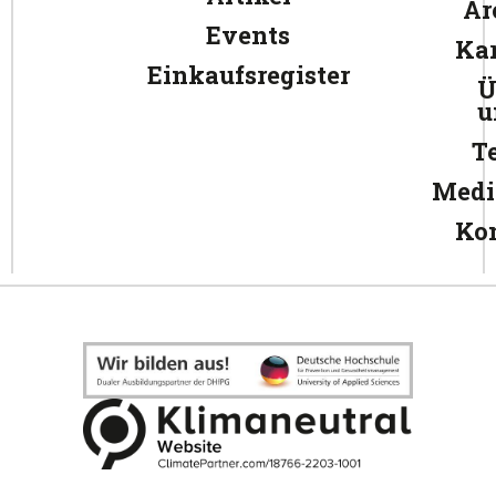
Ar
Events
Kar
Einkaufsregister
Ü
u
T
Medi
Ko