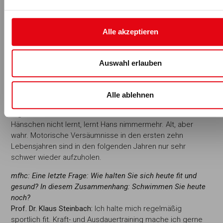
Prof. Dr. Klaus Steinbach:
Wir erleben in den letzten Jahren
immer mehr Menschen mit körperlichen Problemen, die oft
durch fehlende körperliche Aktivität selbst verschuldet
Alle akzeptieren
sind. Das digitale Zeitalter verändert immer mehr die
Notwendigkeit von körperlicher Aktivität. Auch in dem
neuen Schulkonzept G8 mit Nachmittagsschule bis 16 Uhr
Auswahl erlauben
sehe ich große Gefahren, dass bereits im Kindes- und
Jugendalter zu wenig Zeit bleibt, um sich körperlich zu
bewegen. Hier besteht eine große Gefahr, dass das
Alle ablehnen
Erlernen von Bewegung als wichtiger Bestandteil des
täglichen Lebens zu kurz kommt. Wir alle wissen doch: Was
Hänschen nicht lernt, lernt Hans nimmermehr. Alt, aber
wahr. Motorische Versäumnisse in den ersten zehn
Lebensjahren sind in den folgenden Jahren nur sehr
schwer wieder aufzuholen.
mfhc: Eine letzte Frage: Wie halten Sie sich
heute fit und
gesund? In diesem Zusammen
hang: Schwimmen Sie heute
noch?
Prof. Dr. Klaus Steinbach:
Ich halte mich regelmäßig
sportlich fit. Kraft- und Ausdauertraining mache ich gerne