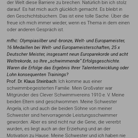
der Welt diese Barriere zu brechen. Natürlich bin ich stolz
darauf. Es hat mich auch glücklich gemacht. Es bleibt in
den Geschichtsbüchern. Das ist eine tolle Sache. Über die
freue ich mich immer wieder, wenn es Thema in dem einen
oder anderen Gespräch ist.
mfhc: Olympiasilber und -bronze, Welt- und
Europameister,
16 Medaillen bei Welt- und Eu
ropameisterschaften, 25 x
Deutscher Meister,
insgesamt neun Europarekorde und acht
Welt
rekorde, so Ihre „schwimmende“ Erfolgsge
schichte.
Waren die Erfolge das Ergebnis Ihrer
Talententwicklung oder
Lohn konsequenten
Trainings?
Prof. Dr. Klaus Steinbach:
Ich komme aus einer
schwimmbegeisterten Familie. Mein Großvater war
Mitgründer des Clever Schwimmvereins 1910 e. V. Meine
beiden Eltern sind geschwommen. Meine Schwester
Angela, ich und auch die beiden Söhne von meiner
Schwester sind hervorragende Leistungsschwimmer
geworden. Aber es sind nicht nur die Gene, die vererbt
wurden, es liegt auch an der Erziehung und an der
Motivation zu Hause. Meine Schwester und ich haben nie