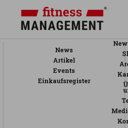
News
News
S
Artikel
Ar
Events
Kar
Einkaufsregister
Ü
u
T
Medi
Ko