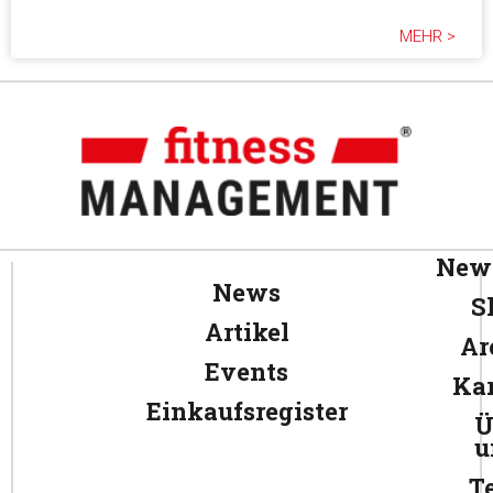
MEHR >
News
News
S
Artikel
Ar
Events
Kar
Einkaufsregister
Ü
u
T