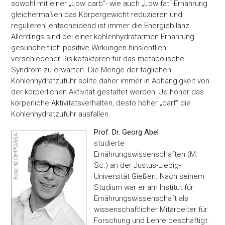
unsere Partner für soziale Medien, Werbung und Analysen we
sowohl mit einer „Low carb“- wie auch „Low fat“-Ernährung
Unsere Partner führen diese Informationen möglicherweise m
gleichermaßen das Körpergewicht reduzieren und
weiteren Daten zusammen, die Sie ihnen bereitgestellt habe
regulieren, entscheidend ist immer die Energiebilanz.
die sie im Rahmen Ihrer Nutzung der Dienste gesammelt ha
Allerdings sind bei einer kohlenhydratarmen Ernährung
gesundheitlich positive Wirkungen hinsichtlich
verschiedener Risikofaktoren für das metabolische
Einwilligungsauswahl
Syndrom zu erwarten. Die Menge der täglichen
Notwendig
Kohlenhydratzufuhr sollte daher immer in Abhängigkeit von
der körperlichen Aktivität gestaltet werden. Je höher das
körperliche Aktivitätsverhalten, desto höher „darf“ die
Präferenzen
Kohlenhydratzufuhr ausfallen.
Prof. Dr. Georg Abel
Statistiken
studierte
Ernährungswissenschaften (M.
Sc.) an der Justus-Liebig-
Marketing
Universität Gießen. Nach seinem
Studium war er am Institut für
Ernährungswissenschaft als
wissenschaftlicher Mitarbeiter für
Alle akzeptieren
Forschung und Lehre beschäftigt.