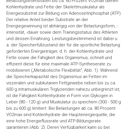
Belastungsintensitäten bis ca. 60 Prozent VO2max dienen
Kohlenhydrate und Fette der Skelettmuskulatur als
Energiesubstrat zur Bildung von Adenosintriphosphat (ATP).
Der relative Anteil beider Substrate an der
Energiegewinnung ist abhängig von der Belastungsform, -
intensität, -dauer sowie dem Trainingsstatus des Athleten
und dessen Ernährung. Leistungsbestimmend ist dabei u.
a. der Speicherfüllzustand der für die sportliche Belastung
geforderten Energieträger, d. h. der Kohlenhydrate und
Fette sowie die Fähigkeit des Organismus, schnell und
effizient diese für eine maximale ATP-Syntheserate zu
mobilisieren („Metabolische Flexibilität“, Abb. 1). Während
die Speicherkapazität des Organismus an Fetten im
viszeralen und subkutanen Fettgewebe neben bis zu ca.
600 g intramuskulären Triglyzeriden nahezu unbegrenzt ist,
ist die Fähigkeit Kohlenhydrate in Form von Glykogen in
Leber (80 - 120 g) und Muskulatur zu speichern (300 - 500 g
bis zu 600 g) limitiert. Bei Belastungen ab ca. 80 Prozent
VO2max sind Kohlenhydrate die Hauptenergiequelle, die
eine hohe Energieflussrate und ATP-Bildungsrate
garantieren (Abb. 2). Deren Verfügbarkeit kann so bei