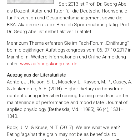
Seit 2013 ist Prof. Dr. Georg Abel
als Dozent, Autor und Tutor für die Deutsche Hochschule
Auswahl erlauben
für Prävention und Gesundheitsmanagement sowie die
BSA- Akademie u. a. im Bereich Sporternährung tätig. Prof.
Dr. Georg Abel ist selbst aktiver Triathlet.
Alle ablehnen
Mehr zum Thema erfahren Sie im Fach-Forum „Ernährung“
beim diesjährigen Aufstiegskongress vom 06.-07.10.2017 in
Mannheim. Weitere Informationen und Online-Anmeldung
unter:
www.aufstiegskongress.de
Auszug aus der Literaturliste
Achten, J., Halson, S. L., Moseley, L., Rayson, M. P., Casey, A.
& Jeukendrup, A. E. (2004). Higher dietary carbohydrate
content during intensified running training results in better
maintenance of performance and mood state. Journal of
applied physiology (Bethesda, Md. : 1985), 96 (4), 1331–
1340.
Bock, J. M. & Kruse, N. T. (2017). We are what we eat?
Eating 'against the grain' may not be as beneficial to