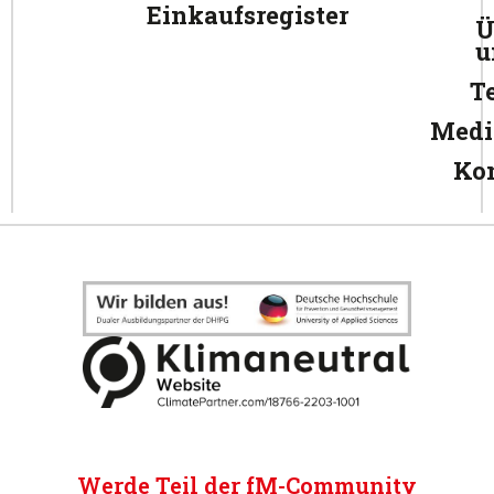
Einkaufsregister
Ü
u
T
Medi
Ko
Werde Teil der fM-Community