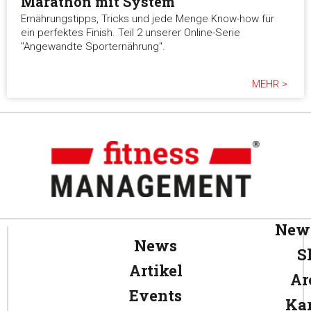
Marathon mit System
Ernährungstipps, Tricks und jede Menge Know-how für
ein perfektes Finish. Teil 2 unserer Online-Serie
"Angewandte Sporternährung".
MEHR >
News
News
S
Artikel
Ar
Events
Kar