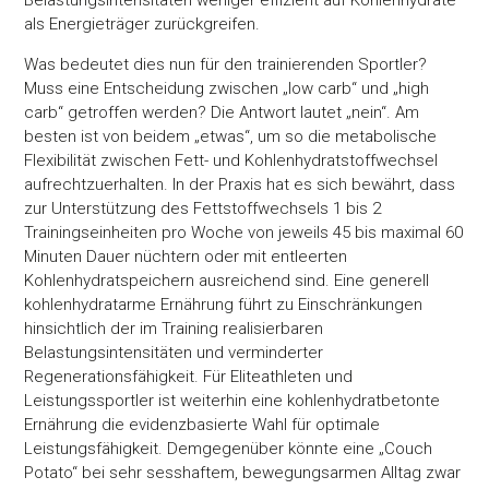
Belastungsintensitäten weniger effizient auf Kohlenhydrate
als Energieträger zurückgreifen.
Was bedeutet dies nun für den trainierenden Sportler?
Muss eine Entscheidung zwischen „low carb“ und „high
carb“ getroffen werden? Die Antwort lautet „nein“. Am
besten ist von beidem „etwas“, um so die metabolische
Flexibilität zwischen Fett- und Kohlenhydratstoffwechsel
aufrechtzuerhalten. In der Praxis hat es sich bewährt, dass
zur Unterstützung des Fettstoffwechsels 1 bis 2
Trainingseinheiten pro Woche von jeweils 45 bis maximal 60
Minuten Dauer nüchtern oder mit entleerten
Zustimmung
Details
Über Coo
Kohlenhydratspeichern ausreichend sind. Eine generell
kohlenhydratarme Ernährung führt zu Einschränkungen
hinsichtlich der im Training realisierbaren
Diese Webseite verwendet Cookies
Belastungsintensitäten und verminderter
Regenerationsfähigkeit. Für Eliteathleten und
Wir verwenden Cookies, um Inhalte und Anzeigen zu
Leistungssportler ist weiterhin eine kohlenhydratbetonte
personalisieren, Funktionen für soziale Medien anbieten zu 
Ernährung die evidenzbasierte Wahl für optimale
und die Zugriffe auf unsere Website zu analysieren. Außerd
Leistungsfähigkeit. Demgegenüber könnte eine „Couch
geben wir Informationen zu Ihrer Verwendung unserer Websi
Potato“ bei sehr sesshaftem, bewegungsarmen Alltag zwar