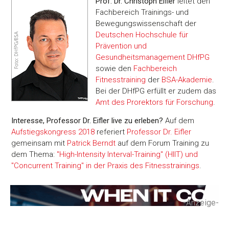
Prof. Dr. Christoph Eifler
leitet den
Fachbereich Trainings- und
Bewegungswissenschaft der
Deutschen Hochschule für
Prävention und
Gesundheitsmanagement DHfPG
sowie den
Fachbereich
Fitnesstraining
der
BSA-Akademie
.
Bei der DHfPG erfüllt er zudem das
Amt des Prorektors für Forschung
.
Interesse, Professor Dr. Eifler live zu erleben?
Auf dem
Aufstiegskongress 2018
referiert
Professor Dr. Eifler
gemeinsam mit
Patrick Berndt
auf dem Forum Training zu
dem Thema:
"High-Intensity Interval-Training" (HIIT) und
Zustimmung
Details
Über Coo
"Concurrent Training" in der Praxis des Fitnesstrainings
.
Diese Webseite verwendet Cookies
-Anzeige-
Wir verwenden Cookies, um Inhalte und Anzeigen zu