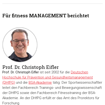
personalisieren, Funktionen für soziale Medien anbieten zu 
und die Zugriffe auf unsere Website zu analysieren. Außerd
geben wir Informationen zu Ihrer Verwendung unserer Websi
Für fitness MANAGEMENT berichtet
unsere Partner für soziale Medien, Werbung und Analysen we
Unsere Partner führen diese Informationen möglicherweise m
weiteren Daten zusammen, die Sie ihnen bereitgestellt habe
die sie im Rahmen Ihrer Nutzung der Dienste gesammelt ha
Einwilligungsauswahl
Notwendig
Prof. Dr. Christoph Eifler
Präferenzen
Prof. Dr. Christoph Eifler
ist seit 2002 für die
Deutschen
Hochschule für Prävention und Gesundheitsmanagement
Statistiken
(DHfPG)
und die
BSA-Akademie
tätig. Der Sportwissenschaftler
leitet den Fachbereich Trainings- und Bewegungswissenschaft
der DHfPG sowie den Fachbereich Fitnesstraining der BSA-
Marketing
Akademie. An der DHfPG erfüllt er das Amt des Prorektors für
Forschung.