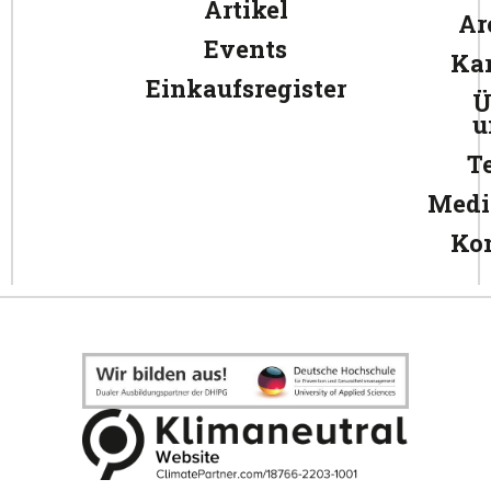
Artikel
Ar
Events
Kar
Einkaufsregister
Ü
u
T
Medi
Ko