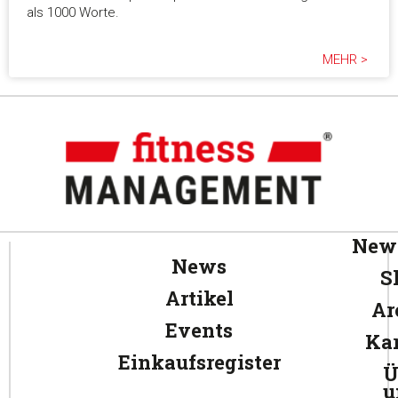
als 1000 Worte.
MEHR >
News
News
S
Artikel
Ar
Events
Kar
Einkaufsregister
Ü
u