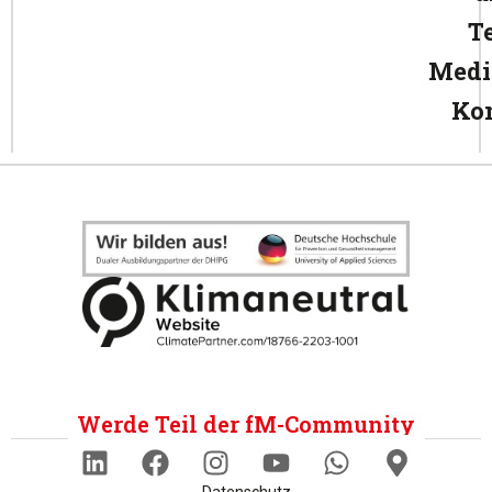
T
Medi
Ko
Werde Teil der fM-Community
Datenschutz