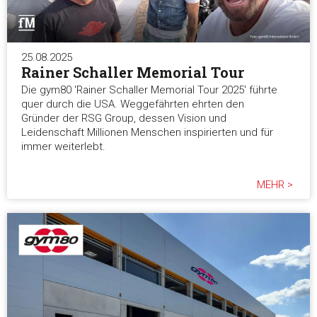
Diese Webseite verwendet Cookies
Wir verwenden Cookies, um Inhalte und Anzeigen zu
25.08.2025
personalisieren, Funktionen für soziale Medien anbieten zu 
Rainer Schaller Memorial Tour
und die Zugriffe auf unsere Website zu analysieren. Außerd
Die gym80 'Rainer Schaller Memorial Tour 2025' führte
geben wir Informationen zu Ihrer Verwendung unserer Websi
quer durch die USA. Weggefährten ehrten den
unsere Partner für soziale Medien, Werbung und Analysen we
Gründer der RSG Group, dessen Vision und
Unsere Partner führen diese Informationen möglicherweise m
Leidenschaft Millionen Menschen inspirierten und für
immer weiterlebt.
weiteren Daten zusammen, die Sie ihnen bereitgestellt habe
die sie im Rahmen Ihrer Nutzung der Dienste gesammelt ha
MEHR >
Einwilligungsauswahl
Notwendig
Präferenzen
Statistiken