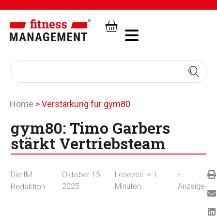
Home
>
Verstärkung für gym80
gym80: Timo Garbers
stärkt Vertriebsteam
Die fM
Oktober 15,
Lesezeit:
< 1
-
2025
Minuten
Anzeige-
Redaktion