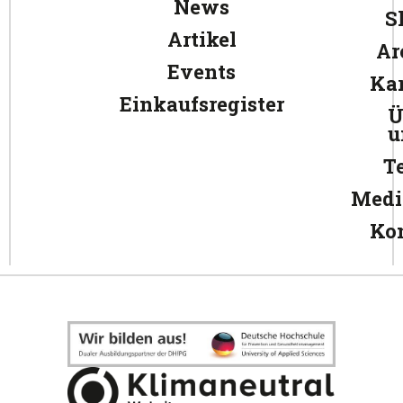
News
S
Artikel
Ar
Events
Kar
Einkaufsregister
Ü
u
T
Medi
Ko