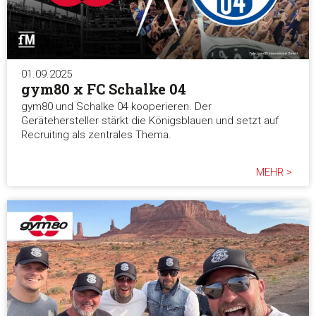
01.09.2025
gym80 x FC Schalke 04
gym80 und Schalke 04 kooperieren. Der
Gerätehersteller stärkt die Königsblauen und setzt auf
Recruiting als zentrales Thema.
MEHR >
Zustimmung
Details
Über Coo