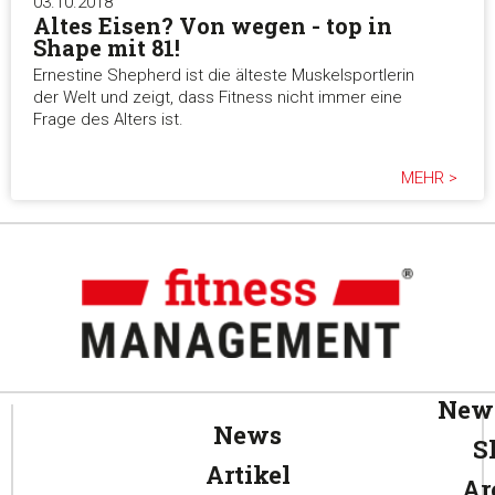
03.10.2018
Altes Eisen? Von wegen - top in
Shape mit 81!
Ernestine Shepherd ist die älteste Muskelsportlerin
der Welt und zeigt, dass Fitness nicht immer eine
Frage des Alters ist.
MEHR >
News
News
S
Artikel
Ar