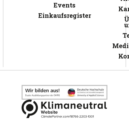
Events
Kar
Einkaufsregister
Ü
u
T
Medi
Ko