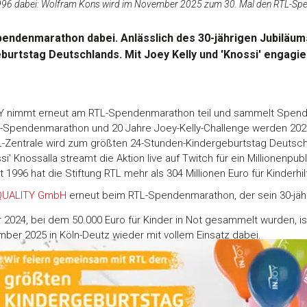
r 1996 dabei: Wolfram Kons wird im November 2025 zum 30. Mal den RTL-Sp
endenmarathon dabei. Anlässlich des 30-jährigen Jubiläums
rtstag Deutschlands. Mit Joey Kelly und 'Knossi' engagiert
 nimmt erneut am RTL-Spendenmarathon teil und sammelt Spenden
-Spendenmarathon und 20 Jahre Joey-Kelly-Challenge werden 2025
-Zentrale wird zum größten 24-Stunden-Kindergeburtstag Deutsch
i' Knossalla streamt die Aktion live auf Twitch für ein Millionenpub
t 1996 hat die Stiftung RTL mehr als 304 Millionen Euro für Kinderh
QUALITY GmbH
erneut beim RTL-Spendenmarathon, der sein 30-jähr
 2024, bei dem 50.000 Euro für Kinder in Not gesammelt wurden, 
ber 2025 in Köln-Deutz wieder mit vollem Einsatz dabei.