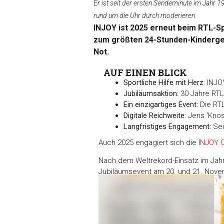
Er ist seit der ersten Sendeminute im Jah
rund um die Uhr durch moderieren
INJOY ist 2025 erneut beim RTL-Sp
zum größten 24-Stunden-Kindergebu
Not.
AUF EINEN BLICK
Sportliche Hilfe mit Herz:
INJOY
Jubiläumsaktion:
30 Jahre RTL
Ein einzigartiges Event:
Die RTL
Digitale Reichweite:
Jens 'Knoss
Langfristiges Engagement:
Sei
Auch 2025 engagiert sich die
INJOY 
Nach dem Weltrekord-Einsatz im Jahr
Jubiläumsevent am 20. und 21. Novem