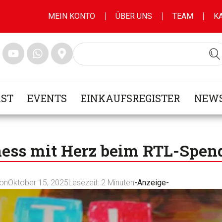
MEIN KONTO
ÜBER UNS
TEAM
K
ST
EVENTS
EINKAUFSREGISTER
NEWS
tness mit Herz beim RTL-Spe
ion
Oktober 15, 2025
Lesezeit:
2
Minuten
-Anzeige-