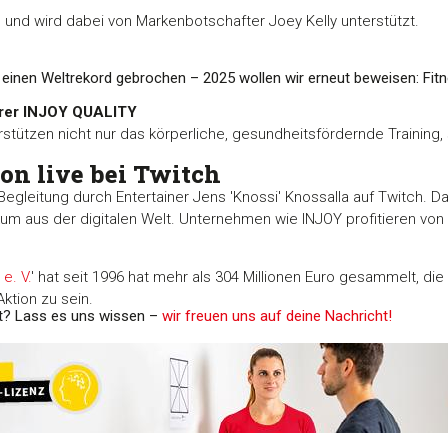
an und wird dabei von Markenbotschafter Joey Kelly unterstützt.
inen Weltrekord gebrochen – 2025 wollen wir erneut beweisen: Fit
hrer INJOY QUALITY
rstützen nicht nur das körperliche, gesundheitsfördernde Trainin
n live bei Twitch
-Begleitung durch Entertainer Jens 'Knossi' Knossalla auf Twitch. D
um aus der digitalen Welt. Unternehmen wie INJOY profitieren vo
e. V.
' hat seit 1996 hat mehr als 304 Millionen Euro gesammelt, die v
Aktion zu sein.
t? Lass es uns wissen –
wir freuen uns auf deine Nachricht!