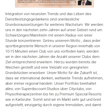
Integration von neuesten Trends und das Leben des
Dienstleistungsgedankens sind unerlässliche
Grundvoraussetzungen für weiteres Wachstum. Wir werden
uns in den nächsten zehn Jahren auf unser Gebiet rund um
Schwetzingen/Mannheim mit einem Radius von einer
Stunde konzentrieren. Getreu unserem Motto , dass jeder
sportbegeisterte Mensch in unserer Region innerhalb von
10-15 Minuten einen Club von uns vorfinden kann, werden
wir in den nächsten Jahren die Anzahl unserer Clubs dem
Zustimmung
Details
Über Coo
Ziel entsprechend erweitern. Hierzu wurden bereits die
Weichen gestellt und eine Vielzahl von geeigneten
Grundstücken erworben. Unser Motto für die Zukunft ist,
Diese Webseite verwendet Cookies
dass wir international denken, weltweite Trends aufnehmen,
aber immer regional handeln. Unser Portfolio beinhaltet
Wir verwenden Cookies, um Inhalte und Anzeigen zu
alles, von Superdiscount-Studios über Cityclubs, von
personalisieren, Funktionen für soziale Medien anbieten zu 
Physiotherapiezentren bis hin zu Premium Special Resorts
und die Zugriffe auf unsere Website zu analysieren. Außerd
wie in Karlsruhe. Somit sind wir im Markt sehr gut und breit
geben wir Informationen zu Ihrer Verwendung unserer Websi
aufgestellt, einzigartig durch eigene Immobilien, und damit
unsere Partner für soziale Medien, Werbung und Analysen we