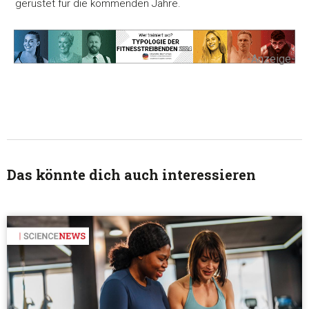
gerüstet für die kommenden Jahre.
Unsere Partner führen diese Informationen möglicherweise m
weiteren Daten zusammen, die Sie ihnen bereitgestellt habe
die sie im Rahmen Ihrer Nutzung der Dienste gesammelt ha
-Anzeige-
Einwilligungsauswahl
Notwendig
Präferenzen
Das könnte dich auch interessieren
Statistiken
Marketing
Alle akzeptieren