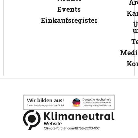
Ar
Events
Kar
Einkaufsregister
Ü
u
T
Medi
Ko