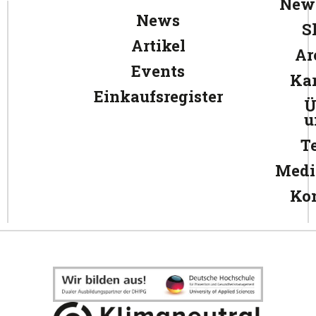
News
News
S
Artikel
Ar
Events
Kar
Einkaufsregister
Ü
u
T
Medi
Ko