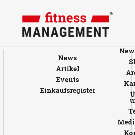
News
News
S
Artikel
Ar
Events
Kar
Einkaufsregister
Ü
u
T
Medi
Ko