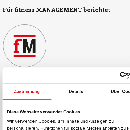
Für fitness MANAGEMENT berichtet
Die fM Redaktion
Die fM Redaktion
berichtet seit 1995 über Entwicklungen in der
Fitness- und Gesundheitsbranche. Mit Fachwissen,
Zustimmung
Details
Über Coo
Marktanalysen und aktuellen Trends versorgt sie ihre
Leserschaft über Print- und Online-Kanäle mit relevanten
Branchen-News.
Diese Webseite verwendet Cookies
Die fM Redaktion
kannst du hier kontaktieren
.
Wir verwenden Cookies, um Inhalte und Anzeigen zu
personalisieren, Funktionen für soziale Medien anbieten zu 