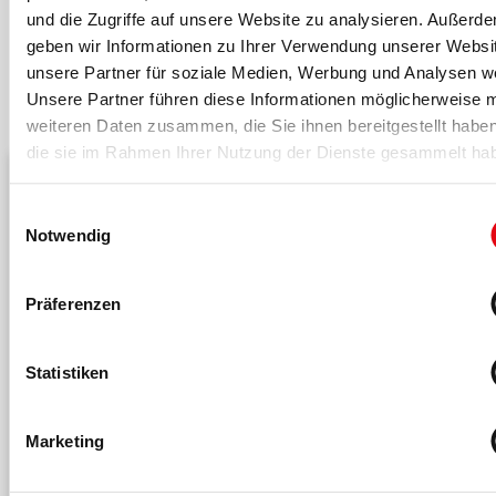
und die Zugriffe auf unsere Website zu analysieren. Außerd
geben wir Informationen zu Ihrer Verwendung unserer Websi
unsere Partner für soziale Medien, Werbung und Analysen we
Das könnte dich auch interessieren
Unsere Partner führen diese Informationen möglicherweise m
weiteren Daten zusammen, die Sie ihnen bereitgestellt habe
die sie im Rahmen Ihrer Nutzung der Dienste gesammelt ha
Einwilligungsauswahl
Notwendig
Präferenzen
Statistiken
21.04.2026
Marketing
FIBO Congress 2026
Der FIBO Congress 2026 bot Fachvorträge, Keynotes