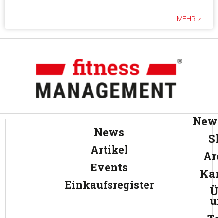
MEHR >
News
News
S
Artikel
Ar
Events
Kar
Einkaufsregister
Ü
u