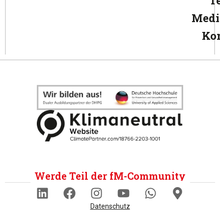
T
Medi
Ko
Werde Teil der fM-Community
Datenschutz