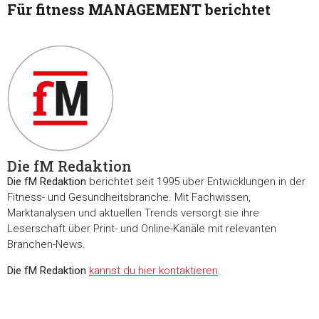
Für fitness MANAGEMENT berichtet
Diese Webseite verwendet Cookies
Wir verwenden Cookies, um Inhalte und Anzeigen zu
personalisieren, Funktionen für soziale Medien anbieten zu 
und die Zugriffe auf unsere Website zu analysieren. Außerd
geben wir Informationen zu Ihrer Verwendung unserer Websi
unsere Partner für soziale Medien, Werbung und Analysen we
Unsere Partner führen diese Informationen möglicherweise m
Die fM Redaktion
weiteren Daten zusammen, die Sie ihnen bereitgestellt habe
Die fM Redaktion
berichtet seit 1995 über Entwicklungen in der
die sie im Rahmen Ihrer Nutzung der Dienste gesammelt ha
Fitness- und Gesundheitsbranche. Mit Fachwissen,
Marktanalysen und aktuellen Trends versorgt sie ihre
Einwilligungsauswahl
Leserschaft über Print- und Online-Kanäle mit relevanten
Notwendig
Branchen-News.
Die fM Redaktion
kannst du hier kontaktieren
.
Präferenzen